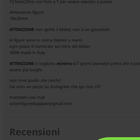
15.5cmx23cm con foro a T per essere esposto a parete
dimensione figure
70x30mm
ATTENZIONE
non aprire il blister, non è un giocattolo
le figure sono in resina dipinte a mano
ogni pezzo è numerato sul retro del blister
100% made in Italy
ATTENZIONE
ci vogliono
minimo
6/7 giorni lavorativi prima che il p
essere più lunghi.
non trovi quello che cerchi?
hai visto un pezzo su Instagram che qui non c’è?
mandami una mail
actionfiguresbagliate@gmail.com
Recensioni