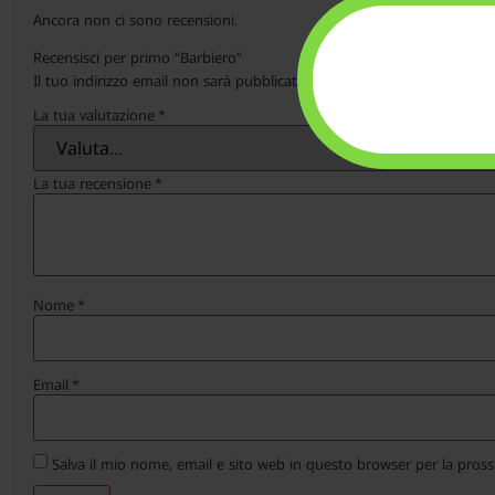
Ancora non ci sono recensioni.
Recensisci per primo “Barbiero”
Il tuo indirizzo email non sarà pubblicato.
I campi obbligatori sono c
La tua valutazione
*
La tua recensione
*
Nome
*
Email
*
Salva il mio nome, email e sito web in questo browser per la pro