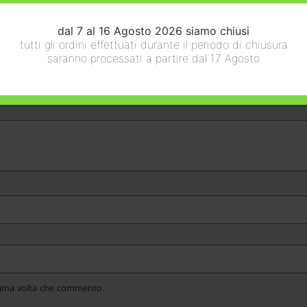
dal 7 al 16 Agosto 2026 siamo chiusi
tutti gli ordini effettuati durante il periodo di chiusura
ontrassegnati
*
saranno processati a partire dal 17 Agosto
ssima volta che commento.