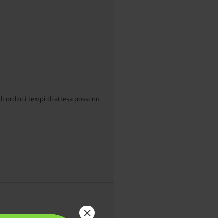
di ordini i tempi di attesa possono
×