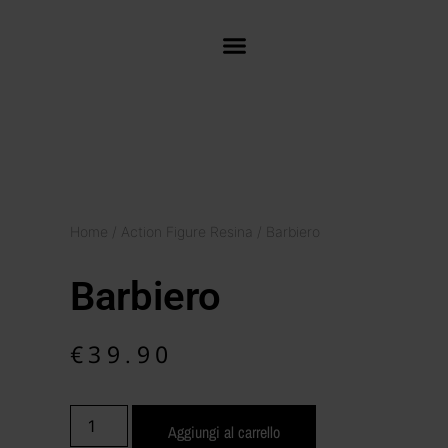
Home
/
Action Figure Resina
/ Barbiero
Barbiero
€
39.90
Aggiungi al carrello