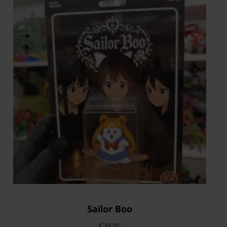
Sailor Boo
€
39.90