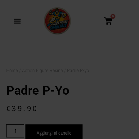
0
Home
/
Action Figure Resina
/ Padre P-yo
Padre P-Yo
€
39.90
Aggiungi al carrello