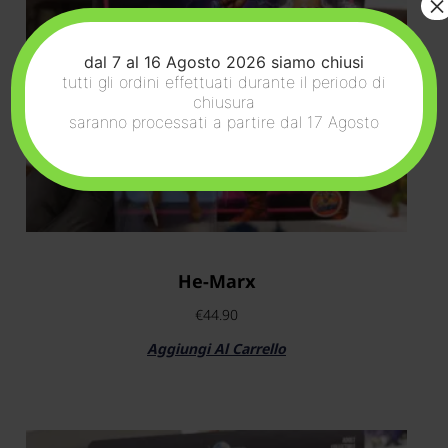
×
dal 7 al 16 Agosto 2026 siamo chiusi
tutti gli ordini effettuati durante il periodo di
chiusura
saranno processati a partire dal 17 Agosto
He-Marx
€
44.90
Aggiungi Al Carrello