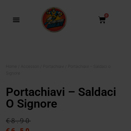
0
Home
/
Accessori
/
Portachiavi
/ Portachiavi – Saldaci o
Signore
Portachiavi – Saldaci
O Signore
€
8.90
€
6.50