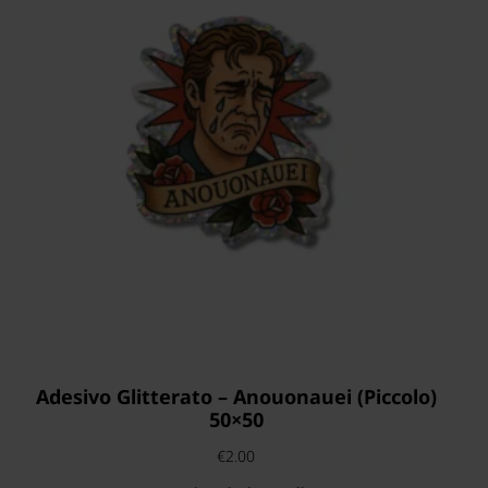
Adesivo Glitterato – Anouonauei (piccolo)
50×50
€
2.00